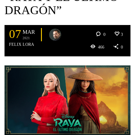
DRAGÓN”
07
MAR
0
3
2021
FELIX LORA
466
0