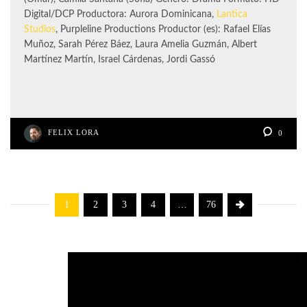
Digital/DCP Productora: Aurora Dominicana,
Lantica
Studios
, Purpleline Productions Productor (es): Rafael Elías
Muñoz, Sarah Pérez Báez, Laura Amelia Guzmán, Albert
Martínez Martín, Israel Cárdenas, Jordi Gassó
FELIX LORA
0
1
2
3
4
…
76