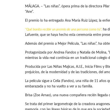
MÁLAGA. – “Las niñas”, ópera prima de la directora Pilar
“Ane”.
El premio lo ha entregado Ana María Ruiz López, la enfe
“Qué bonito recibir un premio de una persona como tú”,
ha di
Lafuente, que se haya hecho esta ceremonia entre presen
Además del premio a Mejor Película, “Las niñas”, ha obte
Protagonizada por Andrea Fandos y Natalia de Molina, “L
mientras la vida real continúa en un tradicional colegio
Producida por Las Niñas Majicas, A.I.E., Inicia Films y B
prejuicios, de la modernidad y de las tradiciones, del amo
La película sigue a Celia (Fandos), una niña de 11 años 
embarazada y no ha vuelto a ver a su familia.
Brisa (Zoe Arnao), una nueva compañera recién llegada de
Se trata del primer largometraje de la creadora aragone
memoria, con las líneas básicas de lo que era la socieda