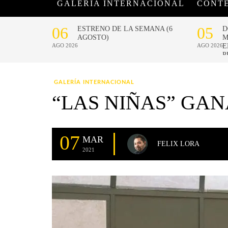
GALERÍA INTERNACIONAL
CONT
GALERÍA INTERNACIONAL
“LAS NIÑAS” GAN
07
MAR
FELIX LORA
2021