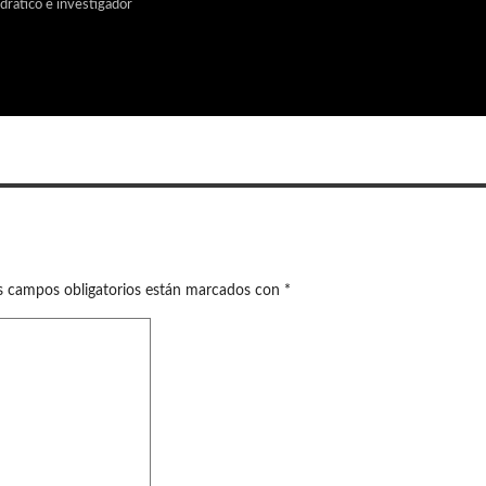
edrático e investigador
s campos obligatorios están marcados con
*