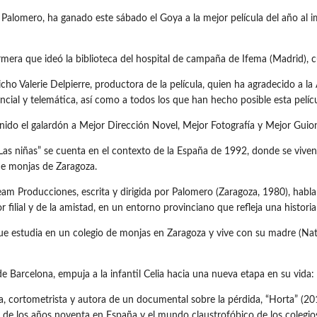
 Palomero, ha ganado este sábado el Goya a la mejor película del año al 
rmera que ideó la biblioteca del hospital de campaña de Ifema (Madrid), 
cho Valerie Delpierre, productora de la película, quien ha agradecido a 
cial y telemática, así como a todos los que han hecho posible esta pelíc
nido el galardón a Mejor Dirección Novel, Mejor Fotografía y Mejor Guion
as niñas” se cuenta en el contexto de la España de 1992, donde se viven 
 de monjas de Zaragoza.
team Producciones, escrita y dirigida por Palomero (Zaragoza, 1980), habla 
r filial y de la amistad, en un entorno provinciano que refleja una historia
que estudia en un colegio de monjas en Zaragoza y vive con su madre (Nata
 Barcelona, empuja a la infantil Celia hacia una nueva etapa en su vida: 
sa, cortometrista y autora de un documental sobre la pérdida, “Horta” (2
d de los años noventa en España y el mundo claustrofóbico de los colegios 