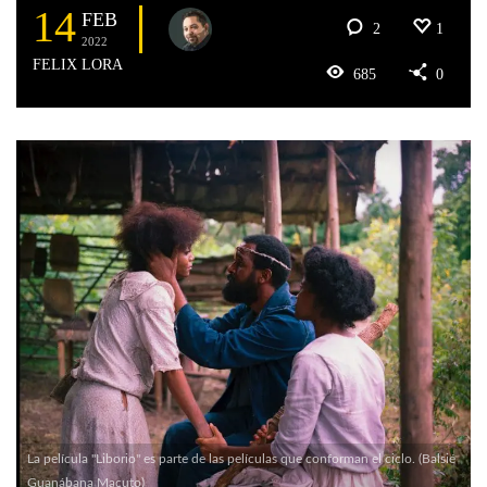
14
FEB
2
1
2022
FELIX LORA
685
0
La película "Liborio" es parte de las películas que conforman el ciclo. (Balsié
Guanábana Macuto)