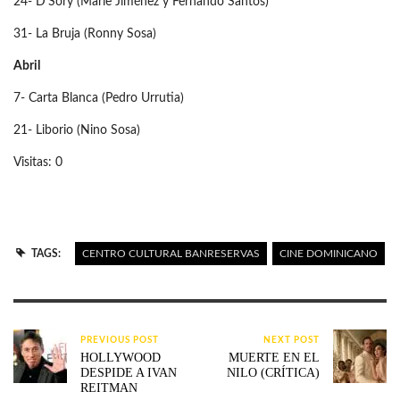
24- D’Sory (Marie Jiménez y Fernando Santos)
31- La Bruja (Ronny Sosa)
Abril
7- Carta Blanca (Pedro Urrutia)
21- Liborio (Nino Sosa)
Visitas: 0
TAGS:
CENTRO CULTURAL BANRESERVAS
CINE DOMINICANO
PREVIOUS POST
NEXT POST
HOLLYWOOD
MUERTE EN EL
DESPIDE A IVAN
NILO (CRÍTICA)
REITMAN