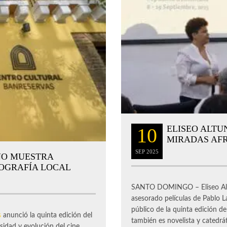
ELISEO ALTU
10
MIRADAS AF
SEP
2025
NO MUESTRA
TOGRAFÍA LOCAL
SANTO DOMINGO – Eliseo Altun
asesorado películas de Pablo 
público de la quinta edición d
s
anunció la quinta edición del
también es novelista y catedrát
rsidad y evolución del cine