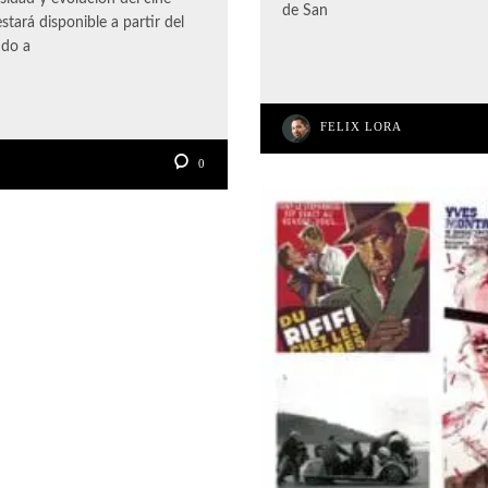
de San
tará disponible a partir del
ndo a
FELIX LORA
0