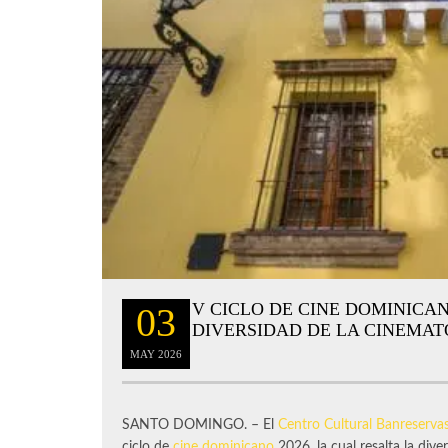
V CICLO DE CINE DOMINICA
03
DIVERSIDAD DE LA CINEMA
MAY
2026
SANTO DOMINGO. – El
Centro Cultural Banreserva
ciclo de
cine dominicano
2026, la cual resalta la dive