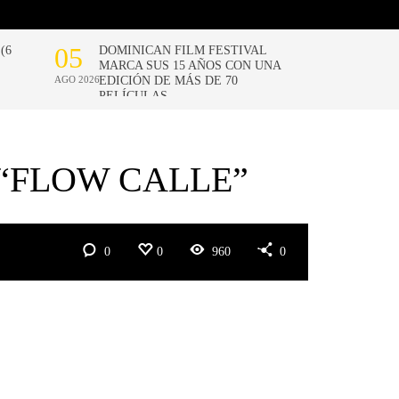
“FLOW CALLE”
0
0
960
0