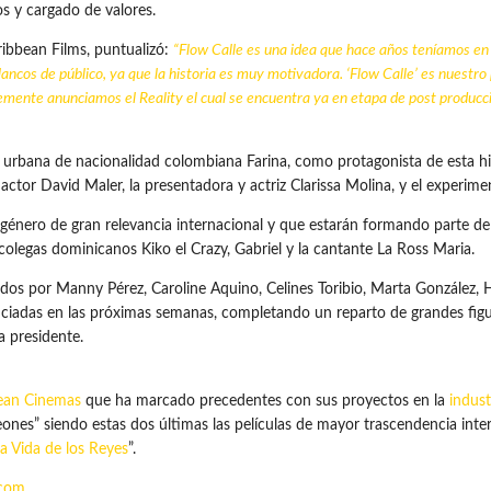
s y cargado de valores.
ibbean Films, puntualizó:
“Flow Calle es una idea que hace años teníamos en 
blancos de público, ya que la historia es muy motivadora. ‘Flow Calle’ es nuest
temente anunciamos el Reality el cual se encuentra ya en etapa de post produc
urbana de nacionalidad colombiana Farina, como protagonista de esta histo
tor David Maler, la presentadora y actriz Clarissa Molina, y el experimen
género de gran relevancia internacional y que estarán formando parte de
olegas dominicanos Kiko el Crazy, Gabriel y la cantante La Ross Maria.
os por Manny Pérez, Caroline Aquino, Celines Toribio, Marta González, H
unciadas en las próximas semanas, completando un reparto de grandes figur
a presidente.
ean Cinemas
que ha marcado precedentes con sus proyectos en la
indust
Leones” siendo estas dos últimas las películas de mayor trascendencia inte
a Vida de los Reyes
”.
.com