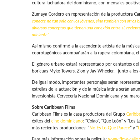
cultura luchadora del dominicano, con mensajes positivo
Zumaya Cordero en representación de la productora Car
conecte no tan solo con los jóvenes, sino también con otros 
diversos conceptos que tienen una conexión entre sí, recien
adelante”.
Así mismo confirmó a la ascendente artista de la música 
coprotagónicos acompañarán a la rapera colombiana, el ac
El género urbano estará representado por cantantes del 
boricuas Myke Towers, Zion y Jay Wheeler, junto a los c
De igual modo, importantes personajes serán representad
estrellas de la actuación y de la música latina serán an
inversionista Cervecería Nacional Dominicana y su marc
Sobre Caribbean Films
Caribbean Films es la casa productora del Grupo
Caribb
éxitos del
cine dominicano
: “Colao”, “Que León” y “Los 
más recientes producciones: “
No Es Lo Que Parece
” y “
L
Para más información sobre la película:
www.flow-calle