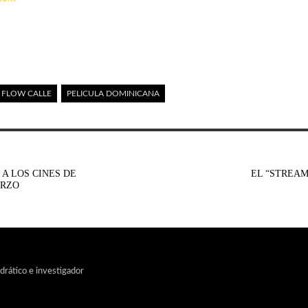
FLOW CALLE
PELICULA DOMINICANA
A LOS CINES DE
EL “STREAM
ARZO
edrático e investigador