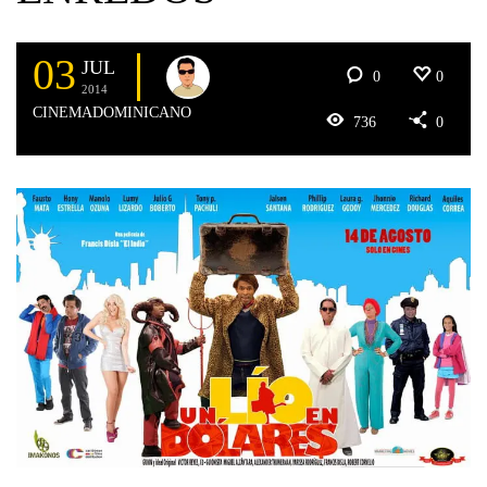
03
JUL
0
0
2014
CINEMADOMINICANO
736
0