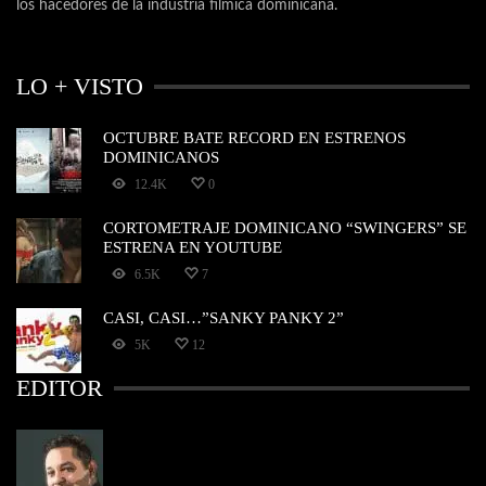
los hacedores de la industria fílmica dominicana.
LO + VISTO
OCTUBRE BATE RECORD EN ESTRENOS
DOMINICANOS
12.4K
0
CORTOMETRAJE DOMINICANO “SWINGERS” SE
ESTRENA EN YOUTUBE
6.5K
7
CASI, CASI…”SANKY PANKY 2”
5K
12
EDITOR