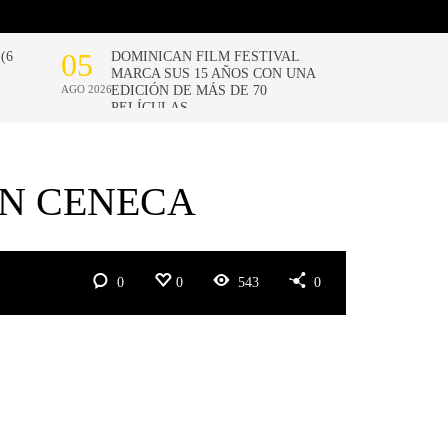
EN CENECA
0
0
543
0