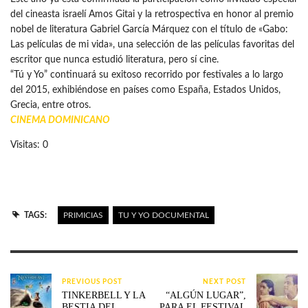
del cineasta israelí Amos Gitai y la retrospectiva en honor al premio
nobel de literatura Gabriel García Márquez con el título de «Gabo:
Las películas de mi vida», una selección de las películas favoritas del
escritor que nunca estudió literatura, pero sí cine.
“Tú y Yo” continuará su exitoso recorrido por festivales a lo largo
del 2015, exhibiéndose en países como España, Estados Unidos,
Grecia, entre otros.
CINEMA DOMINICANO
Visitas: 0
TAGS:
PRIMICIAS
TU Y YO DOCUMENTAL
PREVIOUS POST
NEXT POST
TINKERBELL Y LA
“ALGÚN LUGAR”,
BESTIA DEL
PARA EL FESTIVAL