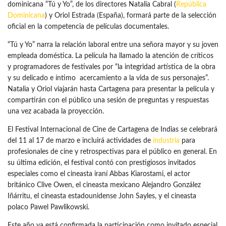
dominicana “Tú y Yo”, de los directores Natalia Cabral (
República
Dominicana
) y Oriol Estrada (España), formará parte de la selección
oficial en la competencia de películas documentales.
“Tú y Yo” narra la relación laboral entre una señora mayor y su joven
empleada doméstica. La película ha llamado la atención de críticos
y programadores de festivales por “la integridad artística de la obra
y su delicado e íntimo acercamiento a la vida de sus personajes”.
Natalia y Oriol viajarán hasta Cartagena para presentar la película y
compartirán con el público una sesión de preguntas y respuestas
una vez acabada la proyección.
El Festival Internacional de Cine de Cartagena de Indias se celebrará
del 11 al 17 de marzo e incluirá actividades de
industria
para
profesionales de cine y retrospectivas para el público en general. En
su última edición, el festival contó con prestigiosos invitados
especiales como el cineasta iraní Abbas Kiarostami, el actor
británico Clive Owen, el cineasta mexicano Alejandro González
Iñárritu, el cineasta estadounidense John Sayles, y el cineasta
polaco Pawel Pawlikowski.
Este año ya está confirmada la participación como invitado especial