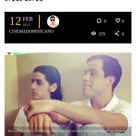
12
FEB
0
0
2015
CINEMADOMINICANO
379
0
Arnold Martínez y Javier Grullón en una escena de la película. Foto: Fuente