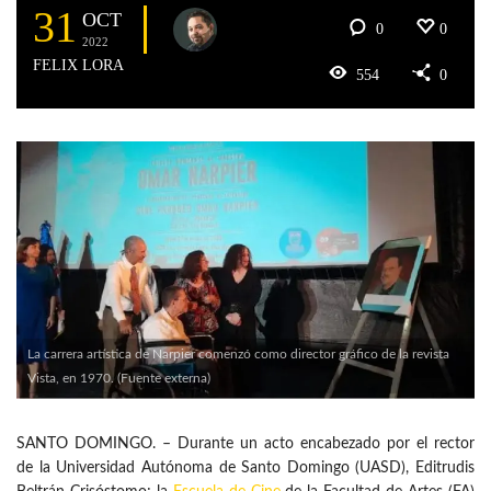
31
OCT
0
0
2022
FELIX LORA
554
0
La carrera artística de Narpier comenzó como director gráfico de la revista
Vista, en 1970. (Fuente externa)
SANTO DOMINGO. – Durante un acto encabezado por el rector
de la Universidad Autónoma de Santo Domingo (UASD), Editrudis