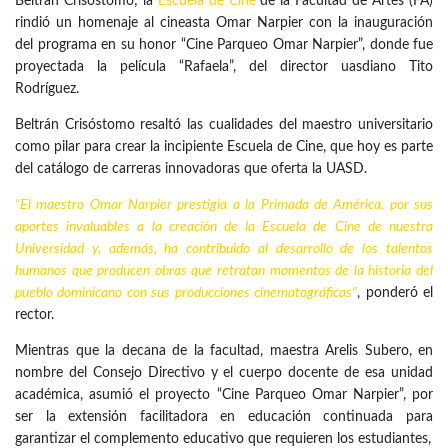
Beltrán Crisóstomo; la
Escuela de Cine
de la Facultad de Artes (FA)
rindió un homenaje al cineasta Omar Narpier con la inauguración
del programa en su honor “Cine Parqueo Omar Narpier”, donde fue
proyectada la película “Rafaela”, del director uasdiano Tito
Rodríguez.
Beltrán Crisóstomo resaltó las cualidades del maestro universitario
como pilar para crear la incipiente Escuela de Cine, que hoy es parte
del catálogo de carreras innovadoras que oferta la UASD.
“El maestro Omar Narpier prestigia a la Primada de América, por sus
aportes invaluables a la creación de la Escuela de Cine de nuestra
Universidad y, además, ha contribuido al desarrollo de los talentos
humanos que producen obras que retratan momentos de la historia del
pueblo dominicano con sus producciones cinematográficas”
, ponderó el
rector.
Mientras que la decana de la facultad, maestra Arelis Subero, en
nombre del Consejo Directivo y el cuerpo docente de esa unidad
académica, asumió el proyecto “Cine Parqueo Omar Narpier”, por
ser la extensión facilitadora en educación continuada para
garantizar el complemento educativo que requieren los estudiantes,