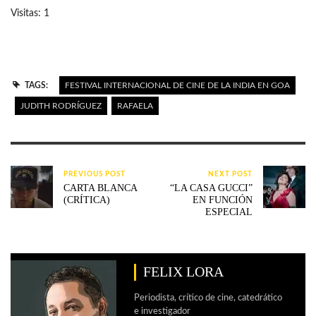
Visitas: 1
TAGS:
FESTIVAL INTERNACIONAL DE CINE DE LA INDIA EN GOA
JUDITH RODRÍGUEZ
RAFAELA
PREVIOUS POST
NEXT POST
CARTA BLANCA
“LA CASA GUCCI”
(CRÍTICA)
EN FUNCIÓN
ESPECIAL
FELIX LORA
Periodista, crítico de cine, catedrático
e investigador