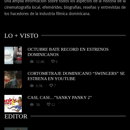
una amplia información sobre todos los aspectos de la historia de la
cinematografía local, efemérides, biografías, reseñas y entrevistas de
los hacedores de la industria fílmica dominicana.
LO + VISTO
OCTUBRE BATE RECORD EN ESTRENOS
DOMINICANOS
12.4K
0
CORTOMETRAJE DOMINICANO “SWINGERS” SE
ESTRENA EN YOUTUBE
6.5K
7
CASI, CASI…”SANKY PANKY 2”
5K
12
EDITOR