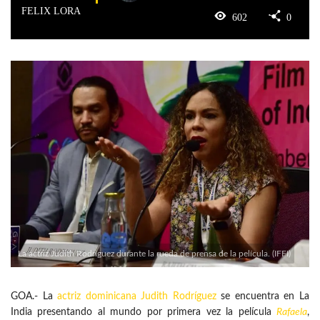
FELIX LORA
602
0
La actriz Judith Rodríguez durante la rueda de prensa de la película. (IFFI)
GOA.- La
actriz dominicana
Judith Rodríguez
se encuentra en La
India presentando al mundo por primera vez la película
Rafaela
,