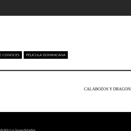
E CONOCES
PELICULA DOMINICANA
CALABOZOS Y DRAGONE
edrático e investigador