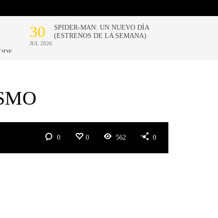
ISMO
0
0
562
0