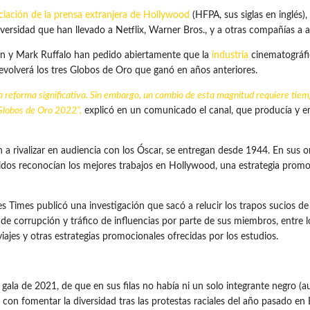
ciación de la prensa extranjera de Hollywood
(HFPA, sus siglas en inglés),
iversidad que han llevado a Netflix, Warner Bros., y a otras compañías a 
n y Mark Ruffalo han pedido abiertamente que la
industria
cinematográfi
evolverá los tres Globos de Oro que ganó en años anteriores.
reforma significativa. Sin embargo, un cambio de esta magnitud requiere tie
 Globos de Oro 2022”,
explicó en un comunicado el canal, que producía y e
a rivalizar en audiencia con los Óscar, se entregan desde 1944. En sus 
idos reconocían los mejores trabajos en Hollywood, una estrategia promoci
es Times publicó una investigación que sacó a relucir los trapos sucios d
 de corrupción y tráfico de influencias por parte de sus miembros, entre l
jes y otras estrategias promocionales ofrecidas por los estudios.
a gala de 2021, de que en sus filas no había ni un solo integrante negro (a
con fomentar la diversidad tras las protestas raciales del año pasado en E