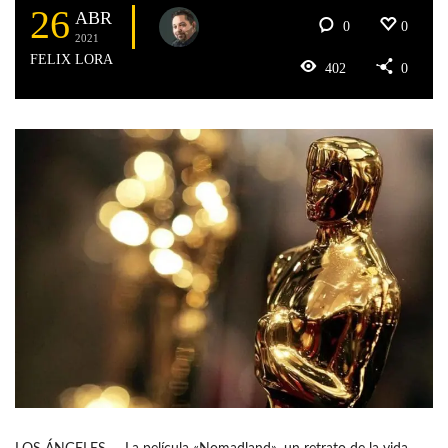
26
ABR
0
0
2021
FELIX LORA
402
0