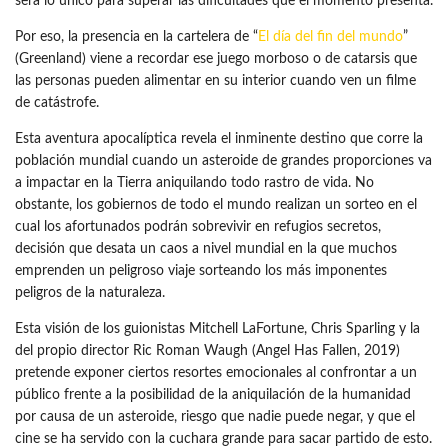
será lo único para superar las dificultades que el momento presenta.
Por eso, la presencia en la cartelera de “
El día del fin del mundo
”
(Greenland) viene a recordar ese juego morboso o de catarsis que
las personas pueden alimentar en su interior cuando ven un filme
de catástrofe.
Esta aventura apocalíptica revela el inminente destino que corre la
población mundial cuando un asteroide de grandes proporciones va
a impactar en la Tierra aniquilando todo rastro de vida. No
obstante, los gobiernos de todo el mundo realizan un sorteo en el
cual los afortunados podrán sobrevivir en refugios secretos,
decisión que desata un caos a nivel mundial en la que muchos
emprenden un peligroso viaje sorteando los más imponentes
peligros de la naturaleza.
Esta visión de los guionistas Mitchell LaFortune, Chris Sparling y la
del propio director Ric Roman Waugh (Angel Has Fallen, 2019)
pretende exponer ciertos resortes emocionales al confrontar a un
público frente a la posibilidad de la aniquilación de la humanidad
por causa de un asteroide, riesgo que nadie puede negar, y que el
cine se ha servido con la cuchara grande para sacar partido de esto.