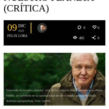
(CRÍTICA)
09
DIC
0
0
2020
FELIX LORA
485
0
“Una vida en nuestro planeta”, uno de los mejores documentales que ofrece
Netflix, se convierte en la oportunidad de ver el medio ambiente desde
distintas perspectivas. Foto: Netflix