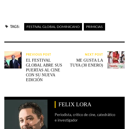
TAGS:
FESTIVAL GLOBAL DOMINICANO
PRIMICIAS
PREVIOUS POST
NEXT POST
EL FESTIVAL
ME GUSTA LA
GLOBAL ABRE SUS
TUYA (30 ENERO)
PUERTAS AL CINE
CON SU NUEVA
EDICIÓN
FELIX LORA
Periodista, crítico de cine, catedrático
e investigador