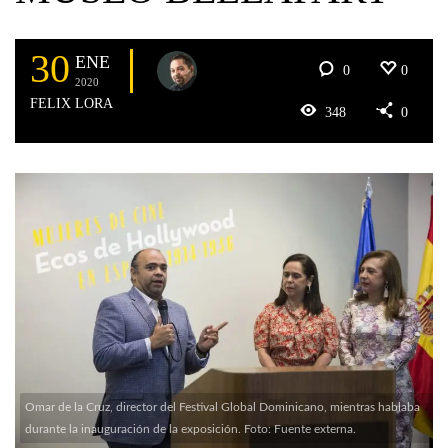
30
ENE
0
0
2020
FELIX LORA
348
0
Omar de la Cruz, director del Festival Global Dominicano, mientras hablaba
durante la inauguración de la exposición. Foto: Fuente externa.