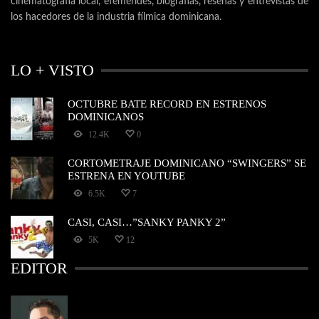
cinematografía local, efemérides, biografías, reseñas y entrevistas de
los hacedores de la industria fílmica dominicana.
LO + VISTO
OCTUBRE BATE RECORD EN ESTRENOS
DOMINICANOS
12.4K
0
CORTOMETRAJE DOMINICANO “SWINGERS” SE
ESTRENA EN YOUTUBE
6.5K
7
CASI, CASI…”SANKY PANKY 2”
5K
12
EDITOR