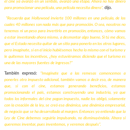
el cine ya avanzó en un sentido, avanzó una etapa. Ahora no hay dinero
para promocionar una película, una película necesita dinero”,
dijo.
“Recuerda que Hollywood invierte 100 millones en una película, de los
cuales 40 millones son nada más que para promoción. O sea, nosotros no
tenemos ni un peso para invertirlo en promoción, entonces, cómo vamos
a estar inventando ahora mismo, a desmontar algo bueno. Si tú me dices,
que el Estado necesita quitar de un sitio para ponerlo en los otros lugares,
pero imagínate, si en el
inicio
hubiésemos hecho lo mismo con el turismo y
le quitemos los incentivos, ¿hoy estuviéramos diciendo que el turismo es
una de las mayores fuentes de ingresos?”
También expresó:
“Imagínate que a las remesas comencemos a
ponerles otro impuesto adicional, también vamos a decir eso, de manera
que, si con el cine, estamos generando beneficios, estamos
promocionando el país, estamos construyendo una industria, ya que
todos los informales del cine pagan impuesto, nadie los obligó, solamente
con la creación de la ley, se creó esa dinámica, una dinámica empresarial,
de negocio que se ha desarrollado al margen. Entonces yo entiendo que la
Ley de Cine debemos seguirla impulsando, no disminuyéndola. Ahora si
queremos inventar, pues inventemos, y veremos después”.