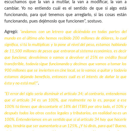
escuchamos que la van a mutilar, la van a modificar, la van a
cambiar. Yo no entiendo cuál es el sentido de que si algo está
funcionando, para qué tenemos que arreglarlo, si las cosas están
funcionando, pues dejémoslo que funcionen”, sostuvo.
Agregó:
“andamos con un letrero que diciéndolo en todas partes del
mundo en el último año hemos recibido 200 millones de dólares, lo cual
significa, si tú lo multiplicas y lo pone al nivel del peso, estamos hablando
de 11,500 millones de pesos que entraron al sistema económico, es decir
que funciona; devolvimos o vamos a devolver el 25% en crédito fiscal
transferible, todavía sigue funcionando y decimos que vamos a tomar los
900 millones que se invierten en cine local, se lo vamos a quitar y todavía
estamos dejando beneficio, entonces cuál es el interés de dañar lo que
ésta y no está mal?”
.
“El error del siglo sería disminuir el artículo 34; al contrario, entendemos
que el artículo 34 es un 100%, que realmente no lo es, porque a ese
100% tú tienes que descontarle el 18% del ITBIS por otro lado, el 10% y
después todos los otros costos legales y tributarios, en realidad no es un
100%. Entenderíamos en un sentido que sí al artículo 34 hay que hacerle
algo, tendría que ser aumentarlo a un 125%. ¿Y tú dirás, para qué? Bueno,