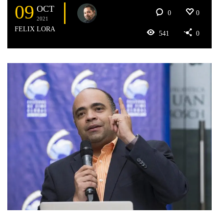
09
OCT
0
0
2021
FELIX LORA
541
0