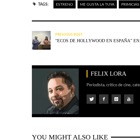
TAGS:
ESTRENO
ME GUSTA LA TUYA
PRIMICIAS
PREVIOUS POST
“ECOS DE HOLLYWOOD EN ESPAÑA” EN
FELIX LORA
Periodista, crítico de cine, cat
YOU MIGHT ALSO LIKE