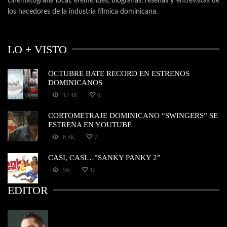
cinematografía local, efemérides, biografías, reseñas y entrevistas de
los hacedores de la industria fílmica dominicana.
LO + VISTO
OCTUBRE BATE RECORD EN ESTRENOS
DOMINICANOS
12.4K
0
CORTOMETRAJE DOMINICANO “SWINGERS” SE
ESTRENA EN YOUTUBE
6.5K
7
CASI, CASI…”SANKY PANKY 2”
5K
12
EDITOR