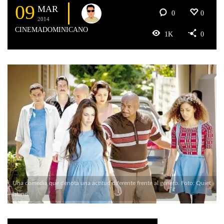
09
MAR
0
0
2014
CINEMADOMINICANO
1K
0
Una comedia que denota una actitud diferente frente al género. Foto: Quiet
Island.