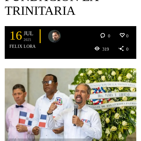
TRINITARIA
16
JUL
0
0
2025
FELIX LORA
319
0