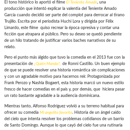
El tono histórico lo aportó el filme
El Teniente Amado
, una
producción que intentó explicar la valentía del Teniente Amado
García cuando decidió ser parte del complot para derrocar al tirano
Trujillo. Escrita por el periodista Huchi Lora y dirigida por Félix
Limardo, este filme quiso recrear la época opresiva y contar una
ficción que atrapara al público. Pero su deseo se quedó pendiente
de un hilo tratando de justificar varios baches narrativos de su
relato.
Pero el punto más álgido que tuvo la comedia en el 2013 fue con la
presentación de
¿Quién Manda?
,
de Ronni Castillo. Un buen ejemplo
de que se puede resolver una historia romántica sin complicaciones
y con un agradable motivo para hacernos reír. Protagonizada por
Frank Perozo y Nashla Bogaert, esta historia marcó un nuevo estilo
fresco de hacer comedias en el país y, por demás, que hiciera pasar
un rato bastante agradable a la audiencia dominicana.
Mientras tanto, Alfonso Rodríguez volvió a su terreno habitual para
ofrecer su comedia
Mi angelito favorito
. Historia de un ángel caído
del cielo que intenta resolver los problemas cotidianos de un barrio
de Santo Domingo. Aunque lo que cayó del cielo fue una rutinaria