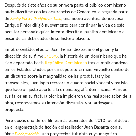
Después de siete años de su primera parte el público dominicano
pudo divertirse con las ocurrencias de Genaro en la segunda parte
de
Sanky Panky 2: objetivo Italia
, una nueva aventura donde José
Enrique Pintor dirigió nuevamente para continuar la vida de este
peculiar personaje quien intentó divertir al público dominicano a
pesar de las debilidades de su historia playera.
En otro sentido, el actor Juan Fernández asumió el guión y la
dirección de su filme
El Gallo
, la historia de un dominicano que ha
sido deportado hacia
República Dominicana
tras cumplir condena
en los Estados Unidos por un supuesto crimen. Envuelto dentro de
un discurso sobre la marginalidad de las prostitutas y los
transexuales, Juan logra recrear un cuadro social visceral y realista
que hace un justo aporte a la cinematografía dominicana. Aunque
sus fallos en su factura técnica impidieron una real apreciación de la
obra, reconocemos su intención discursiva y su arriesgada
propuesta.
Pero quizás uno de los filmes más esperados del 2013 fue el debut
en el largometraje de ficción del realizador Juan Basanta con su
filme
Biodegradable
,
una proyección futurista cuya magnífica