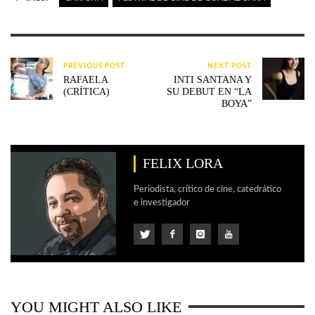
PREVIOUS POST
NEXT POST
RAFAELA
INTI SANTANA Y
(CRÍTICA)
SU DEBUT EN “LA
BOYA”
FELIX LORA
Periodista, crítico de cine, catedrático
e investigador
YOU MIGHT ALSO LIKE