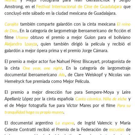
Núñez
y Mejor Fotografía para Iván Gierasinchuk y Sergio
Amstrong, en el
Festival Internacional de Cine de Guadalajara
que
concluyó este sábado en la ciudad mexicana de Guadalajara.
Carajita
también comparte galardón con la cinta mexicana
El reino
de Dios
. En la categoría de largometraje iberoamericano de ficción el
filme
Utama
obtuvo el premio a mejor Guion para el boliviano
Alejandro Loayza
, quien también dirigió la película y recibió el
galardón a mejor ópera prima y el premio Jorge Cámara.
El premio a mejor actor fue Nahuel Pérez Biscayart, protagonista de
la cinta
One year, one night
. En la categoría de largometraje
documental iberoamericano
Alis
, de Clare Weiskopf y Nicolas van
Hemelryck fue premiada como Mejor Película.
El premio a mejor dirección fue para Sempere-Moya y Leire
Apellaniz López por la cinta española
Canto cósmico. Niño de elche
y
el de Mejor fotografía fue para Víctor Mares por el filme
Para su
tranquilidad haga su propio museo
.
El documental argentino
La espera
, de Ingrid Valencic y María
Celeste Contratti recibió el Premio de la Federación de
escuelas
de