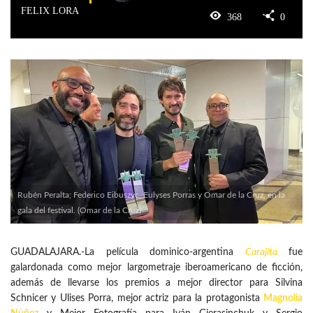
FELIX LORA
368
0
Rubén Peralta; Federico Eibuszyc, Eulyses Porras y Omar de la Cruz, en la
gala del festival. (Omar de la Cruz)
GUADALAJARA.-La película dominico-argentina
Carajita
fue
galardonada como mejor largometraje iberoamericano de ficción,
además de llevarse los premios a mejor director para Silvina
Schnicer y Ulises Porra, mejor actriz para la protagonista
Magnolia