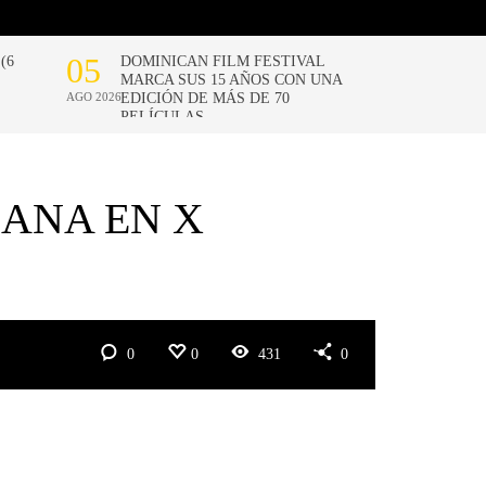
ANA EN X
0
0
431
0