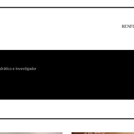
RENFI
edrático e investigador