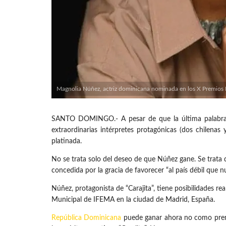
Magnolia Núñez, actriz dominicana nominada en los X Premios P
SANTO DOMINGO.- A pesar de que la última palabra 
extraordinarias intérpretes protagónicas (dos chilenas 
platinada.
No se trata solo del deseo de que Núñez gane. Se trata 
concedida por la gracia de favorecer “al país débil que 
Núñez, protagonista de “Carajita”, tiene posibilidades re
Municipal de IFEMA en la ciudad de Madrid, España.
República Dominicana
puede ganar ahora no como premi