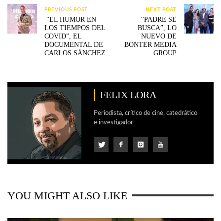
PREVIOUS POST
NEXT POST
“EL HUMOR EN
“PADRE SE
LOS TIEMPOS DEL
BUSCA”, LO
COVID”, EL
NUEVO DE
DOCUMENTAL DE
BONTER MEDIA
CARLOS SÁNCHEZ
GROUP
FELIX LORA
Periodista, crítico de cine, catedrático
e investigador
YOU MIGHT ALSO LIKE