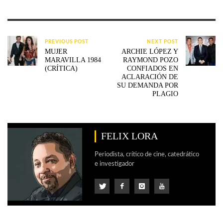
PREVIOUS POST
NEXT POST
MUJER
ARCHIE LÓPEZ Y
MARAVILLA 1984
RAYMOND POZO
(CRÍTICA)
CONFIADOS EN
ACLARACIÓN DE
SU DEMANDA POR
PLAGIO
FELIX LORA
Periodista, crítico de cine, catedrático
e investigador