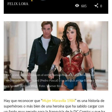
FELIX LORA
605
0
La ficción se concentra en el enfrentamiento que Diana tiene con el
empresario Maxwell Lord (Pedro Pascal) y su antigua amiga Bárbara Minerva
/ Cheetah (Kristen Wiig). Foto: Warner Bros.
Hay que reconocer que “
Mujer Maravilla 1984
” es una historia de
superhéroes o más bien de una heroína que ha sabido cargar con