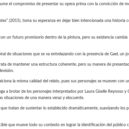
e el compromiso de presentar su opera prima con la convicción de most
otes” (2015), toma su esperanza en dejar bien intencionada una historia c
n con un futuro promisorio dentro de la pintura, pero su existencia cambi
iral de situaciones que se va entrelazando con la presencia de Gael, un 
trata de mantener una estructura coherente, pero su manera de presenta
evisión.
traiciona la misma calidad del relato, pues sus personajes se mueven con 
ga a brotar de los personajes interpretados por Laura Giselle Reynoso y C
vas situaciones de una manera veraz y elocuente.
ue tratan de sustentar lo establecido dramáticamente, suavizando los p
ble que mueve todo su contexto en lograr la identificación del público co