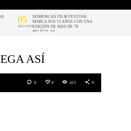
EGA ASÍ
0
0
413
0