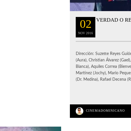
VERDAD O RE
02
NOV
2016
Dirección: Suzette Reyes Guión
(Aura), Christian Álvarez (Gae
Bianca), Aquiles Correa (Bienve
Martínez (Jochy), Mario Pequer
(Dr. Medina), Rafael Decena (
CINEMADOMINICANO