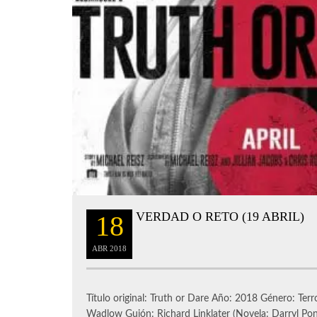
VERDAD O RETO (19 ABRIL)
18
ABR
2018
Título original: Truth or Dare Año: 2018 Género: Terr
Wadlow Guión: Richard Linklater (Novela: Darryl Pon