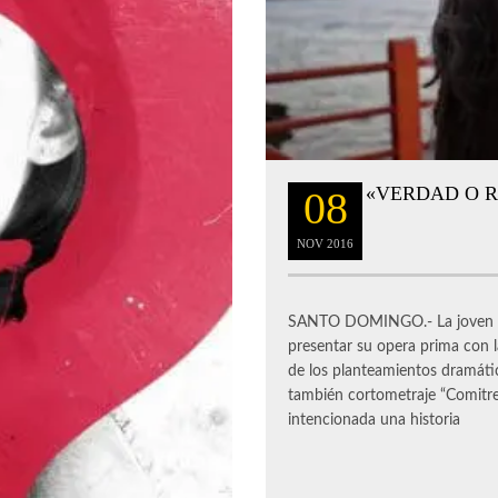
«VERDAD O R
08
NOV
2016
SANTO DOMINGO.- La joven ci
presentar su opera prima con 
de los planteamientos dramátic
también cortometraje “Comitre
intencionada una historia