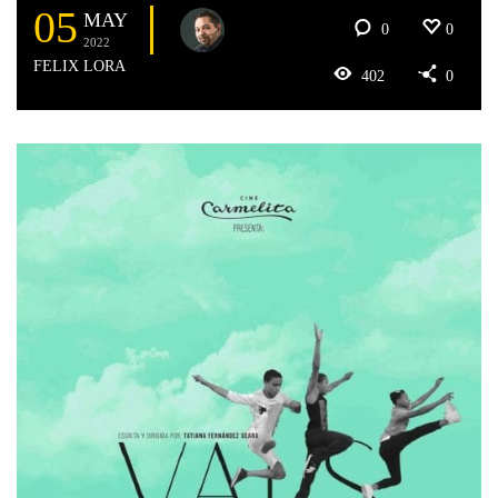
05
MAY
0
0
2022
FELIX LORA
402
0