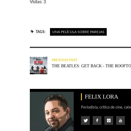
Visitas: 3
TAGS:
UNA PELÍCULA SOBRE PAREJAS
PREVIOUS POST
THE BEATLES: GET BACK - THE ROOFT
FELIX LORA
Periodista, crítico de cine, cat