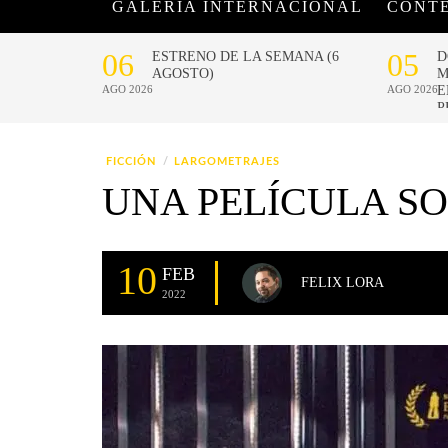
GALERÍA INTERNACIONAL
CONT
FICCIÓN
LARGOMETRAJES
UNA PELÍCULA SO
10
FEB
FELIX LORA
2022