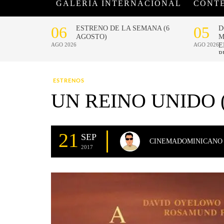
GALERÍA INTERNACIONAL
CONT
ESTRENOS
UN REINO UNIDO 
21
SEP
CINEMADOMINICANO
2017