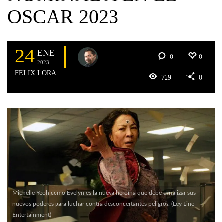
OSCAR 2023
24
ENE
0
0
2023
FELIX LORA
729
0
Michelle Yeoh como Evelyn es la nueva heroína que debe canalizar sus
nuevos poderes para luchar contra desconcertantes peligros. (Ley Line
Entertainment)