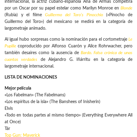
internacional, la actriz cubano-española Ana de Armas competirá
por un Oscar por su papel estelar como Marilyn Monroe en
Blonde
(Rubia) y el filme
Guillermo del Toro
’s Pinocchio
(«Pinocho de
Guillermo del Toro») del mexicano se medirá en la categoría de
largometraje animado.
Al igual hubo sorpresas como la nominación para el cortometraje
Le
Pupille
coproducido por Alfonso Cuarón y Alice Rohrwacher, pero
también desaires como la ausencia de
Bardo. Falsa crónica de unas
cuantas verdades
de Alejandro G. Iñárritu en la categoría de
largometraje internacional.
LISTA DE NOMINACIONES
Mejor película
«Los Fabelman» (The Fabelmans)
«Los espíritus de la isla» (The Banshees of Inisherin)
Elvis
«Todo en todas partes al mismo tiempo» (Everything Everywhere All
at Once)
Tár
Top Gun: Maverick