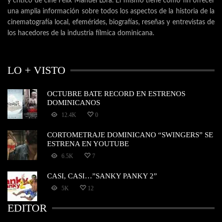
y crítico de cine Félix Manuel Lora. El mismo tiene como fin ofrecer
una amplia información sobre todos los aspectos de la historia de la
cinematografía local, efemérides, biografías, reseñas y entrevistas de
los hacedores de la industria fílmica dominicana.
LO + VISTO
OCTUBRE BATE RECORD EN ESTRENOS
DOMINICANOS
12.4K
0
CORTOMETRAJE DOMINICANO “SWINGERS” SE
ESTRENA EN YOUTUBE
6.5K
7
CASI, CASI…”SANKY PANKY 2”
5K
12
EDITOR