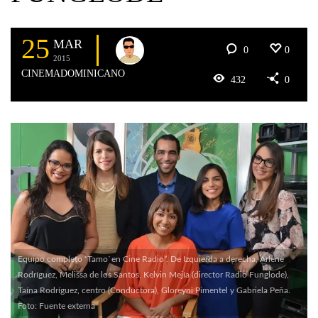
25
MAR
0
0
2015
CINEMADOMINICANO
432
0
Equipo completo “Tamo`en Cine Radio”. De Izquierda a derecha, Arlene
Rodríguez, Melissa de los Santos, Kelvin Mejía (director Radio Funglode),
Taína Rodríguez, centro (Conductora), Gloreyni Pimentel y Gabriela Peña.
Foto: Fuente externa