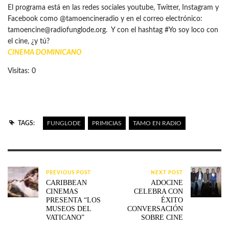
El programa está en las redes sociales youtube, Twitter, Instagram y
Facebook como @tamoencineradio y en el correo electrónico:
tamoencine@radiofunglode.org. Y con el hashtag #Yo soy loco con
el cine, ¿y tú?
CINEMA DOMINICANO
Visitas: 0
TAGS:
FUNGLODE
PRIMICIAS
TAMO EN RADIO
PREVIOUS POST
NEXT POST
CARIBBEAN
ADOCINE
CINEMAS
CELEBRA CON
PRESENTA “LOS
ÉXITO
MUSEOS DEL
CONVERSACIÓN
VATICANO”
SOBRE CINE