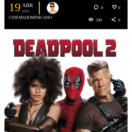
19
ABR
0
0
2018
CINEMADOMINICANO
349
0