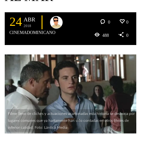
24
ABR
0
0
2018
CINEMADOMINICANO
488
0
Filme lleno de clichés y actuaciones acartonadas esta historia se desboca por
lugares comunes que ya hartamente han sido contadas en otros filmes de
inferior calidad. Foto: Lántica Media