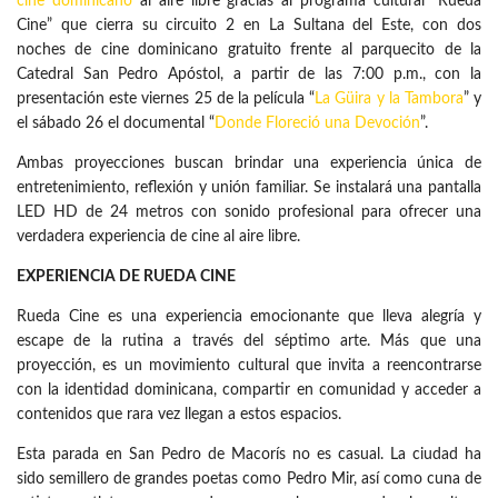
cine dominicano
al aire libre gracias al programa cultural “Rueda
Cine” que cierra su circuito 2 en La Sultana del Este, con dos
noches de cine dominicano gratuito frente al parquecito de la
Catedral San Pedro Apóstol, a partir de las 7:00 p.m., con la
presentación este viernes 25 de la película “
La Güira y la Tambora
” y
el sábado 26 el documental “
Donde Floreció una Devoción
”.
Ambas proyecciones buscan brindar una experiencia única de
entretenimiento, reflexión y unión familiar. Se instalará una pantalla
LED HD de 24 metros con sonido profesional para ofrecer una
verdadera experiencia de cine al aire libre.
EXPERIENCIA DE RUEDA CINE
Rueda Cine es una experiencia emocionante que lleva alegría y
escape de la rutina a través del séptimo arte. Más que una
proyección, es un movimiento cultural que invita a reencontrarse
con la identidad dominicana, compartir en comunidad y acceder a
contenidos que rara vez llegan a estos espacios.
Esta parada en San Pedro de Macorís no es casual. La ciudad ha
sido semillero de grandes poetas como Pedro Mir, así como cuna de