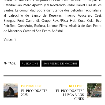
Pedro de Macorís y Raymundo Ortiz Díaz Alcalde Municipal, la
Catedral San Pedro Apóstol y el Reverendo Padre Daniel Elías de los
Santos. La comunidad podrá disfrutar de dos películas nacionales y
al patrocinio de Banco de Reservas, Ingenio Azucarero Caei,
Energas, Font Gamundi, Grupo Raya/Pizza Hut, Coca Cola, Eco
Petróleo, GonzAuto, Rufiosa, Larimar Films, Alcaldía de San Pedro
de Macorís y Catedral San Pedro Apóstol.
Visitas: 9
TAGS:
RUEDA CINE
SAN PEDRO DE MACORIS
PREVIOUS POST
NEXT POST
EL PICO DUARTE,
“EL PICO DUARTE”
2025
LLEGA A LOS
CINES