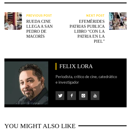
PREVIOUS POST
NEXT POST
RUEDA CINE
EFEMÉRIDES
LLEGA A SAN
PATRIAS PUBLICA
PEDRO DE
LIBRO “CON LA
MACORÍS
PATRIA EN LA
PIEL”
FELIX LORA
Periodista, crítico de cine, catedrático
e investigador
YOU MIGHT ALSO LIKE