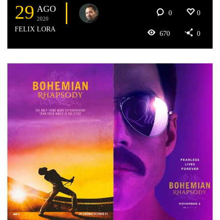
29
AGO
0
0
2020
FELIX LORA
670
0