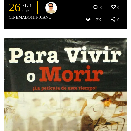
26
FEB
0
0
2012
CINEMADOMINICANO
1.2K
0