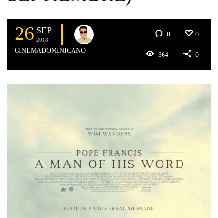
26
SEP
0
0
2018
CINEMADOMINICANO
364
0