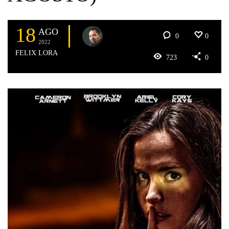
18
AGO
0
0
2022
FELIX LORA
723
0