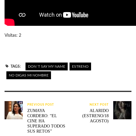
Visitas: 2
TAGS:
DON´T SAY MY NAME
ESTRENO
NO DIGAS MI NOMBRE
PREVIOUS POST
NEXT POST
ZUMAYA
ALARIDO
CORDERO: “EL
(ESTRENO/18
CINE HA
AGOSTO)
SUPERADO TODOS
SUS RETOS”