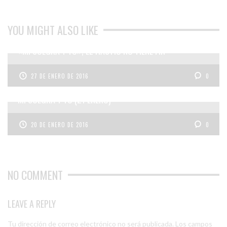
YOU MIGHT ALSO LIKE
«MI SUEGRA Y YO», EL HASTÍO NO TIENE FIN
27 DE ENERO DE 2016
0
MI SUEGRA Y YO (21 ENERO)
20 DE ENERO DE 2016
0
NO COMMENT
LEAVE A REPLY
Tu dirección de correo electrónico no será publicada.
Los campos