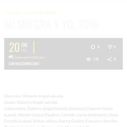
FICCIÓN
LARGOMETRAJES
MI SUEGRA Y YO, 2016
20
ENE
0
0
2016
1.1K
0
CINEMADOMINICANO
Dirección: Roberto Ángel salcedo
Guión: Roberto Ángel salcedo
Intérpretes: Roberto Ángel Salcedo (Ernesto) Charytin Goico
(Laura), Manolo Ozuna (Paulino), Cheddy García (Adamaris), Hony
Estrella (Isabel), Bolívar Valera, Kenny Grullon, Francisco Sanchís,