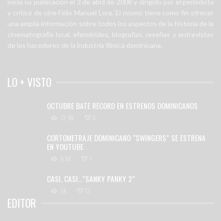
inicia su publicación el 3 de abril de 2008 y dirigido por el periodista
y crítico de cine Félix Manuel Lora. El mismo tiene como fin ofrecer
una amplia información sobre todos los aspectos de la historia de la
cinematografía local, efemérides, biografías, reseñas y entrevistas
de los hacedores de la industria fílmica dominicana.
LO + VISTO
OCTUBRE BATE RECORD EN ESTRENOS DOMINICANOS
12.4K
0
CORTOMETRAJE DOMINICANO “SWINGERS” SE ESTRENA
EN YOUTUBE
6.5K
7
CASI, CASI…”SANKY PANKY 2”
5K
12
EDITOR