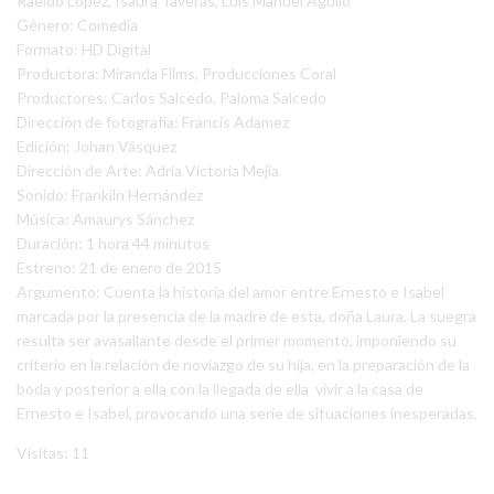
Raeldo López, Isaura Taveras, Luis Manuel Aguiló
Género: Comedia
Formato: HD Digital
Productora: Miranda Films, Producciones Coral
Productores: Carlos Salcedo, Paloma Salcedo
Dirección de fotografía: Francis Adamez
Edición: Johan Vásquez
Dirección de Arte: Adria Victoria Mejía
Sonido: Frankiln Hernández
Música: Amaurys Sánchez
Duración: 1 hora 44 minutos
Estreno: 21 de enero de 2015
Argumento: Cuenta la historia del amor entre Ernesto e Isabel
marcada por la presencia de la madre de esta, doña Laura. La suegra
resulta ser avasallante desde el primer momento, imponiendo su
criterio en la relación de noviazgo de su hija, en la preparación de la
boda y posterior a ella con la llegada de ella vivir a la casa de
Ernesto e Isabel, provocando una serie de situaciones inesperadas.
Visitas: 11