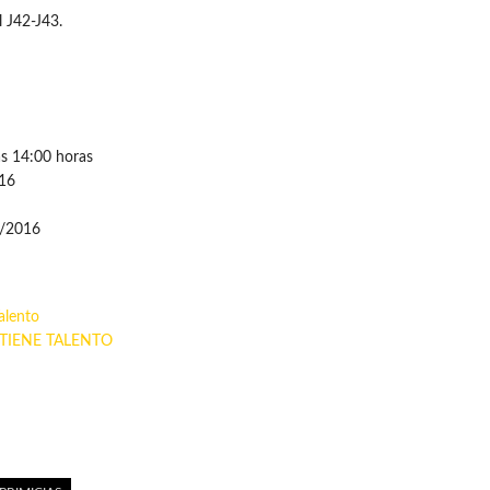
l J42-J43.
as 14:00 horas
016
4/2016
alento
TIENE TALENTO