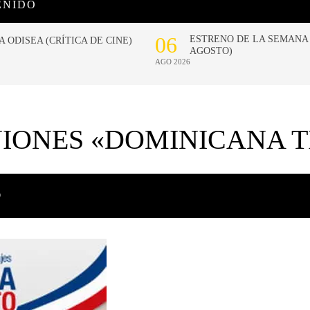
ENIDO
IONES «DOMINICANA T
O