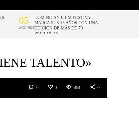
IENE TALENTO»
0
0
454
0