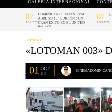
GALERÍA INTERNACIONAL
CONT
NOTICIAS
«LOTOMAN 003» 
01
OCT
CINEMADOMINICAN
2013