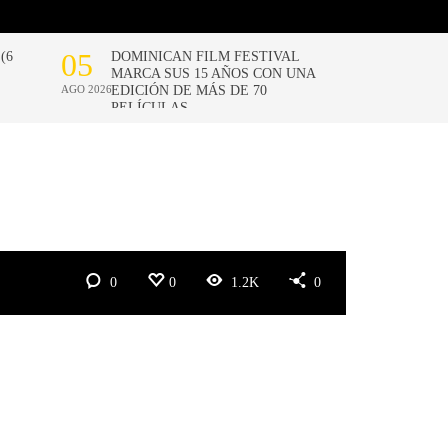
0
0
1.2K
0