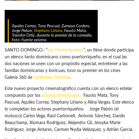
Aquiles Correa, Tony Pascual, Zumaya Cordero,
Jorge Pabon,
Stephany Liriano
, Fausto Mata,
Transfor Ortiz, durante la premier de la comedia.
Foto: Fuente externa
SANTO DOMINGO.-
“
Los Domirriqueños
”, un filme donde participa
un elenco tanto dominicano como puertorriqueño, en el cual las
dos naciones se unen con un propósito especial, entretener a las
familias dominicanas y boricuas, tuvo su premier en los cines
Galeria 360 de
Caribbean Cinemas
.
Este nuevo proyecto cinematográfico cuenta con un elenco estelar
compuesto por los
actores dominicanos
Fausto Mata, Tony
Pascual, Aquiles Correa, Stephany Liriano y Alina Vargas. Este elenco
lo completan los actores puertorriqueños: Jorge Pabón (el
molusco) Carlos Vega, Raúl Carbonell, Antonio Sánchez, Danilo
Beauchamp, Xiomara Rodríguez, Alejandro Gil, Jessyka Marie
Rodríguez, Jorge Antares, Carmen Nydia Velázquez, y Adrián García.