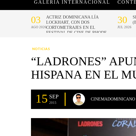
GALERÍA INTERNACIONAL
CONT
NOTICIAS
“LADRONES” APU
HISPANA EN EL 
15
SEP
CINEMADOMINICANO
2015