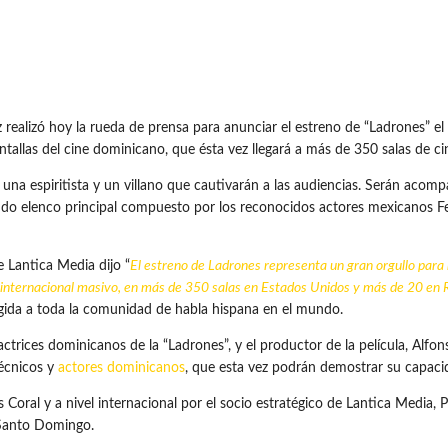
izó hoy la rueda de prensa para anunciar el estreno de “Ladrones” el 
tallas del cine dominicano, que ésta vez llegará a más de 350 salas de c
, una espiritista y un villano que cautivarán a las audiencias. Serán aco
ndo elenco principal compuesto por los reconocidos actores mexicanos F
 Lantica Media dijo “
El estreno de Ladrones representa un gran orgullo para 
o internacional masivo, en más de 350 salas en Estados Unidos y más de 20 en
igida a toda la comunidad de habla hispana en el mundo.
 actrices dominicanos de la “Ladrones”, y el productor de la película, Alfo
técnicos y
actores dominicanos
, que esta vez podrán demostrar su capacida
 Coral y a nivel internacional por el socio estratégico de Lantica Media, Pa
Santo Domingo.