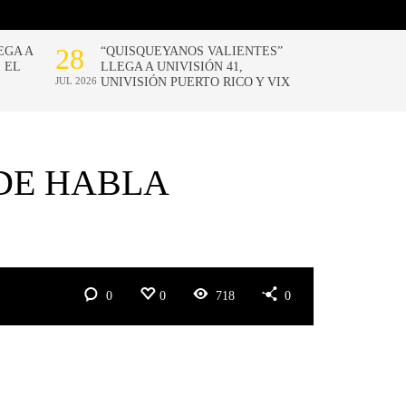
DE HABLA
0
0
718
0