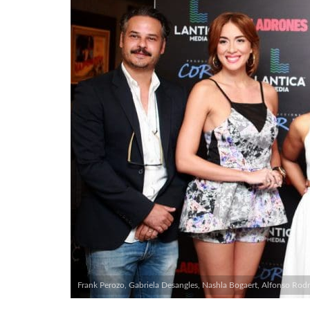
Frank Perozo, Gabriela Desangles, Nashla Bogaert, Alfonso Rodr