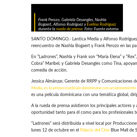
Frank Perozo, Gabriela Desangles, Nashla
Bogaert, Alfonso Rodríguez y
Evelina Rodríguez
durante la
rueda de prensa
. Foto: Fuente externa
SANTO DOMINGO.- Lantica Media y Alfonso Rodríguez real
reencuentro de Nashla Bogaert y Frank Perozo en las pan
En “Ladrones”, Nashla y Frank son “María Elena” y “Rex”
Cobra” Maribel, y Gabriela Desangles como Tina, apoya
comedia de acción.
Jessica Almánzar, Gerente de RRPP y Comunicaciones de
Media, es la primera película dominicana con un lanzamient
es una película dominicana con una temática global, dir
A la rueda de prensa asistieron los principales actores y
oportunidad tanto para él como para los profesionales 
“Ladrones” será distribuida a nivel local por Producciones
lunes 12 de octubre en el
Palacio del Cine
Blue Mall de 