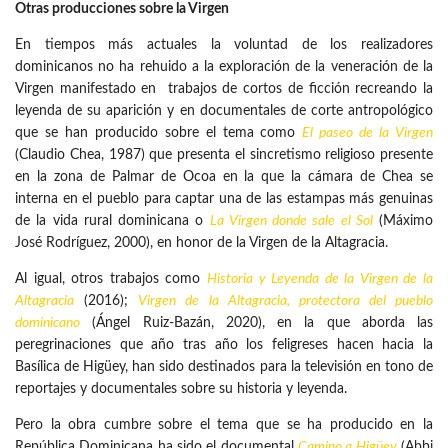
Otras producciones sobre la Virgen
En tiempos más actuales la voluntad de los realizadores
dominicanos no ha rehuido a la exploración de la veneración de la
Virgen manifestado en trabajos de cortos de ficción recreando la
leyenda de su aparición y en documentales de corte antropológico
que se han producido sobre el tema como
El paseo de la Virgen
(Claudio Chea, 1987) que presenta el sincretismo religioso presente
en la zona de Palmar de Ocoa en la que la cámara de Chea se
interna en el pueblo para captar una de las estampas más genuinas
de la vida rural dominicana o
La Virgen donde sale el Sol
(Máximo
José Rodríguez, 2000), en honor de la Virgen de la Altagracia.
Al igual, otros trabajos como
Historia y Leyenda de la Virgen de la
Altagracia
(2016);
Virgen de la Altagracia, protectora del pueblo
dominicano
(Ángel Ruiz-Bazán, 2020), en la que aborda las
peregrinaciones que año tras año los feligreses hacen hacia la
Basílica de Higüey, han sido destinados para la televisión en tono de
reportajes y documentales sobre su historia y leyenda.
Pero la obra cumbre sobre el tema que se ha producido en la
República Dominicana ha sido el documental
Camino a Higüey
(Abbi