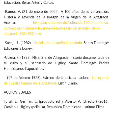
Educación, Bellas Artes y Cultos.
-Ramos, A. (21 de enero de 2022). A 100 años de su coronación:
Historia y Leyenda de la imagen de la Virgen de la Altagracia.
Acento.
https://acento.com.do/cultura/a-100-anos-de-su-
coronacion-historia-y-leyenda-de-la-imagen-de-la-virgen-de-la-
altagracia-9024922.html
-Sáez, J. L. (1982).
Historia de un sueño importado
. Santo Domingo:
Ediciones Siboney.
-Utrera, F. (1933). Ntra. Sra. de Altagracia: historia documentada de
su culto y su santuario de Higüey. Santo Domingo: Padres
Franciscanos-Capuchinos.
– (17 de febrero 1923). Estreno de la película nacional
La Leyenda
de nuestra Señora de la Altagracia
. Listín Diario.
AUDIOVISUALES
Turull, E., Germán, C. (productores) y Aberto, A. (director) (2016).
Camino a Higüey (película). República Dominicana: Larimar Films.