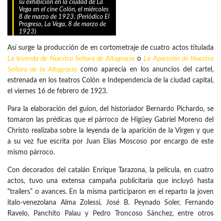
su exhibición en la ciudad de La
Vega en el cine Colón, el miércoles
8 de marzo de 1923. (Periódico El
Progreso, La Vega, 8 de marzo de
1923)
Así surge la producción de en cortometraje de cuatro actos titulada
La leyenda de Nuestra Señora de Altagracia
o
La Aparición de Nuestra
Señora de la Altagracia
como aparecía en los anuncios del cartel,
estrenada en los teatros Colón e Independencia de la ciudad capital,
el viernes 16 de febrero de 1923.
Para la elaboración del guion, del historiador Bernardo Pichardo, se
tomaron las prédicas que el párroco de Higüey Gabriel Moreno del
Christo realizaba sobre la leyenda de la aparición de la Virgen y que
a su vez fue escrita por Juan Elías Moscoso por encargo de este
mismo párroco.
Con decorados del catalán Enrique Tarazona, la película, en cuatro
actos, tuvo una extensa campaña publicitaria que incluyó hasta
“trailers” o avances. En la misma participaron en el reparto la joven
italo-venezolana Alma Zolessi, José B. Peynado Soler, Fernando
Ravelo, Panchito Palau y Pedro Troncoso Sánchez, entre otros