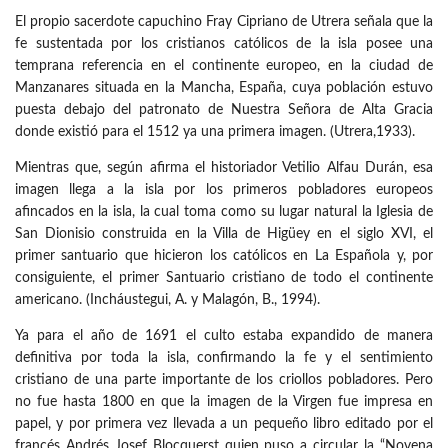
El propio sacerdote capuchino Fray Cipriano de Utrera señala que la
fe sustentada por los cristianos católicos de la isla posee una
temprana referencia en el continente europeo, en la ciudad de
Manzanares situada en la Mancha, España, cuya población estuvo
puesta debajo del patronato de Nuestra Señora de Alta Gracia
donde existió para el 1512 ya una primera imagen. (Utrera,1933).
Mientras que, según afirma el historiador Vetilio Alfau Durán, esa
imagen llega a la isla por los primeros pobladores europeos
afincados en la isla, la cual toma como su lugar natural la Iglesia de
San Dionisio construida en la Villa de Higüey en el siglo XVI, el
primer santuario que hicieron los católicos en La Española y, por
consiguiente, el primer Santuario cristiano de todo el continente
americano. (Incháustegui, A. y Malagón, B., 1994).
Ya para el año de 1691 el culto estaba expandido de manera
definitiva por toda la isla, confirmando la fe y el sentimiento
cristiano de una parte importante de los criollos pobladores. Pero
no fue hasta 1800 en que la imagen de la Virgen fue impresa en
papel, y por primera vez llevada a un pequeño libro editado por el
francés Andrés Josef Blocquerst quien puso a circular la “Novena