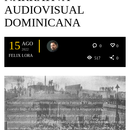
AUDIOVISUAL
DOMINICANA
15
AGO
0
0
2022
FELIX LORA
517
0
Multitud se congrega frente al Altar de la Patria el 15 de agosto de 1922,
cuando llega el cuadro de Nuestra Señora de la Altagracia para su
coronación canónica. En lo alto del baluarte se observa al camarógrafo
puertorriqueño Rafael Colorado filmando escenas del documental sobre este
acontecimiento. (Foto tomada por Pelegrín. Procedencia: Eliseo Pérez S.,